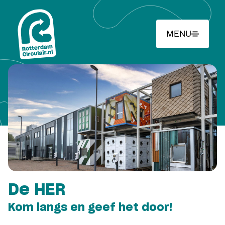
Ga
naar
hoofdinhoud
MENU
De HER
Kom langs en geef het door!