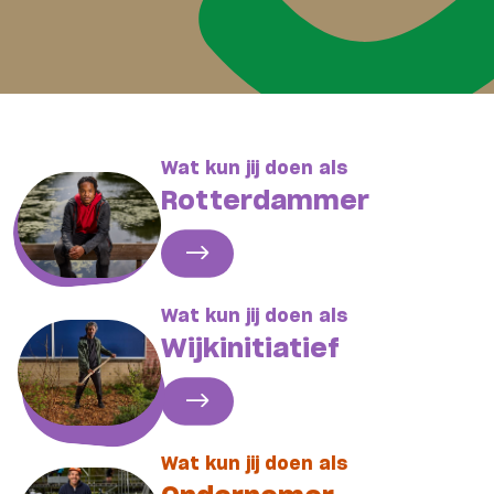
Wat kun jij doen als
Rotterdammer
ga naar Rotterdammer
Wat kun jij doen als
Wijkinitiatief
ga naar Wijkinitiatief
Wat kun jij doen als