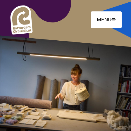
Ga
naar
hoofdinhoud
MENU