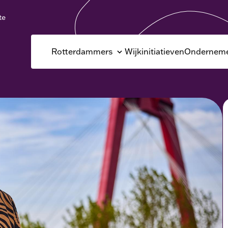
te
Rotterdammers
Wijkinitiatieven
Onderneme