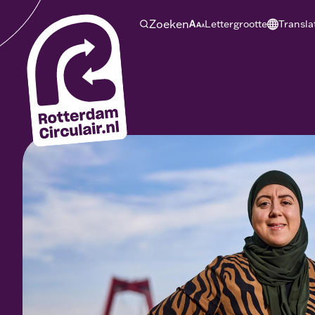
Ga
Zoeken
Lettergrootte
Transla
naar
hoofdinhoud