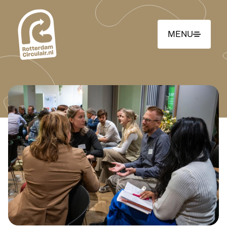
Ga
naar
hoofdinhoud
MENU