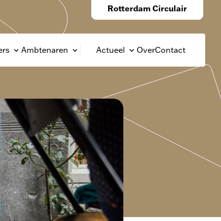
Rotterdam Circulair
rs
Ambtenaren
Actueel
Over
Contact