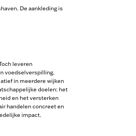
fshaven. De aankleding is
2 van 5 - Beeld: Jan 
 Toch leveren
n voedselverspilling.
atief in meerdere wijken
atschappelijke doelen: het
heid en het versterken
lair handelen concreet en
tedelijke impact.