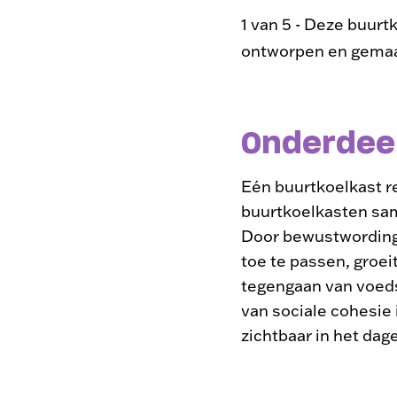
1 van 5 - Deze buurt
ontworpen en gemaa
Onderdeel
Eén buurtkoelkast r
buurtkoelkasten sam
Door bewustwording,
toe te passen, groei
tegengaan van voeds
van sociale cohesie 
zichtbaar in het dage