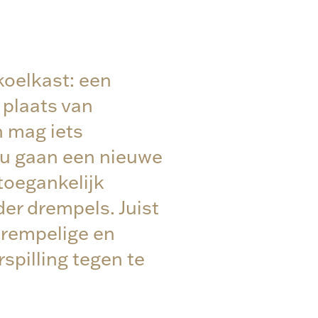
n
koelkast: een
 plaats van
 mag iets
ou gaan een nieuwe
toegankelijk
der drempels. Juist
drempelige en
spilling tegen te