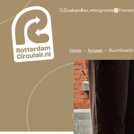
Ga
Zoeken
Lettergrootte
Transla
naar
hoofdinhoud
Breadcrumb
Home
Actueel
Buurt(koel)k