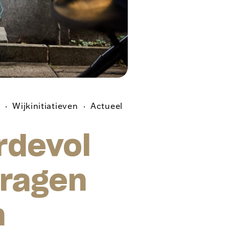
Wijkinitiatieven
Actueel
rdevol
dragen
n