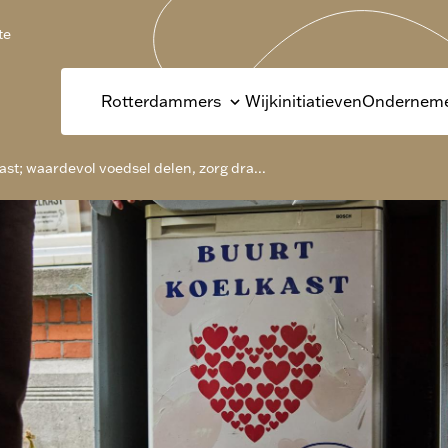
te
Rotterdammers
Wijkinitiatieven
Onderneme
ast; waardevol voedsel delen, zorg dra...