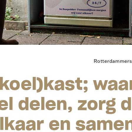
Rotterdammers
koel)kast; waa
l delen, zorg 
elkaar en same