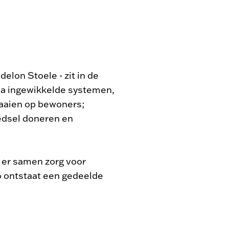
elon Stoele - zit in de
via ingewikkelde systemen,
raaien op bewoners;
edsel doneren en
s er samen zorg voor
o ontstaat een gedeelde