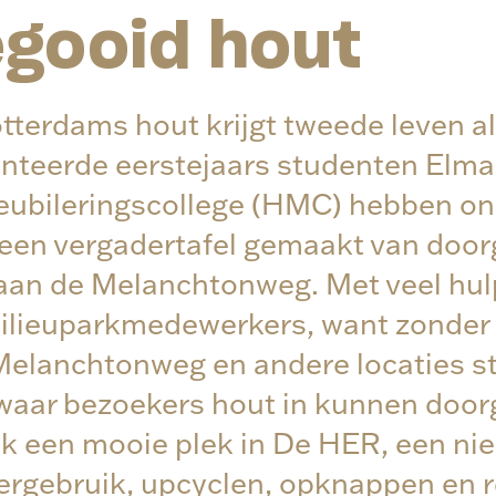
gooid hout
erdams hout krijgt tweede leven als
enteerde eerstejaars studenten Elma
eubileringscollege (HMC) hebben on
een vergadertafel gemaakt van door
 aan de Melanchtonweg. Met veel hul
lieuparkmedewerkers, want zonder
Melanchtonweg en andere locaties s
waar bezoekers hout in kunnen doorg
ijk een mooie plek in De HER, een nie
ergebruik, upcyclen, opknappen en r