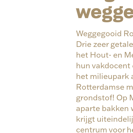
wegge
Weggegooid Rott
Drie zeer getal
het Hout- en M
hun vakdocent 
het milieupark
Rotterdamse mi
grondstof! Op 
aparte bakken 
krijgt uiteindel
centrum voor h