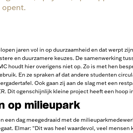
 opent.
lopen jaren vol in op duurzaamheid en dat werpt zij
tere en duurzamere keuzes. De samenwerking tus
C houdt hier overigens niet op. Zo is met hen bes
gebruik. En ze spraken af dat andere studenten circ
rgadertafel. Ook gaan zij aan de slag met een restpar
ER. Dit ogenschijnlijk kleine project heeft een hoop 
 op milieupark
n een dag meegedraaid met de milieuparkmedewerk
gaat. Elmar: “Dit was heel waardevol, veel mensen k