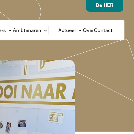
De HER
rs
Ambtenaren
Actueel
Over
Contact