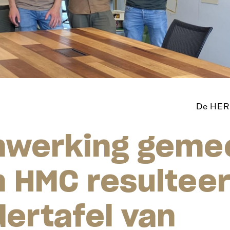
De HER
werking gemee
 HMC resulteer
ertafel van