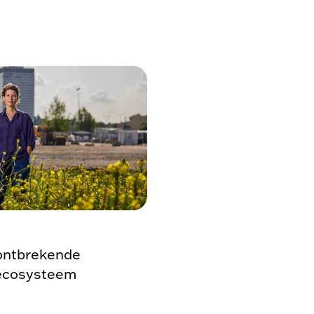
 ontbrekende
r ecosysteem