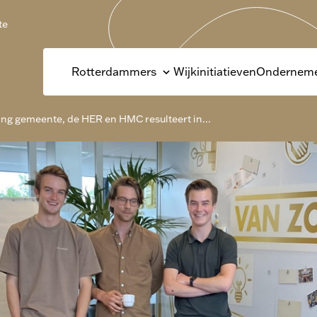
te
Rotterdammers
Wijkinitiatieven
Onderneme
g gemeente, de HER en HMC resulteert in...