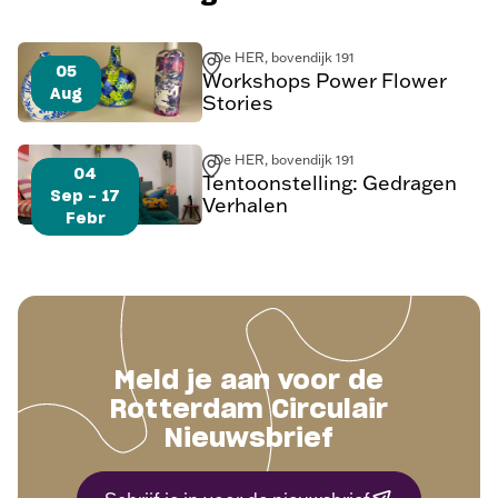
De HER, bovendijk 191
05
Workshops Power Flower
Aug
Stories
De HER, bovendijk 191
04
Tentoonstelling: Gedragen
Sep - 17
Verhalen
Febr
Meld je aan voor de
Rotterdam Circulair
Nieuwsbrief