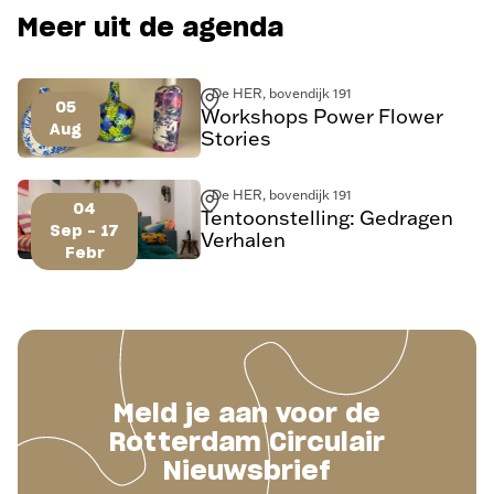
Meer uit de agenda
De HER, bovendijk 191
05
Workshops Power Flower
Aug
Stories
De HER, bovendijk 191
04
Tentoonstelling: Gedragen
Sep - 17
Verhalen
Febr
Meld je aan voor de
Rotterdam Circulair
Nieuwsbrief