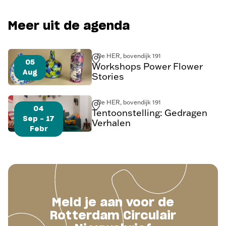
Meer uit de agenda
De HER, bovendijk 191
05
Workshops Power Flower
Aug
Stories
De HER, bovendijk 191
04
Tentoonstelling: Gedragen
Sep - 17
Verhalen
Febr
Meld je aan voor de
Rotterdam Circulair