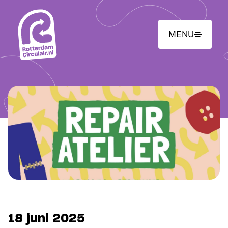
Ga
naar
hoofdinhoud
MENU
18 juni 2025