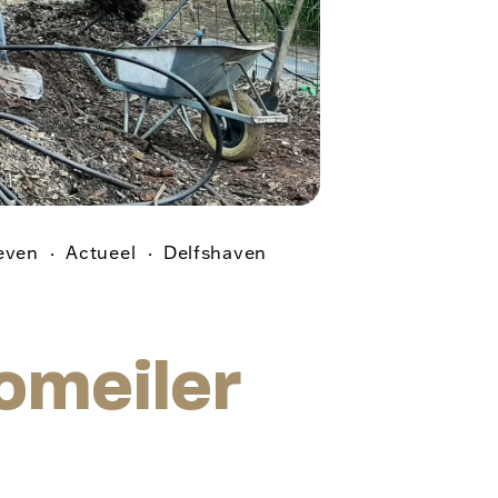
ieven
Actueel
Delfshaven
omeiler