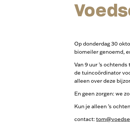
Voeds
Op donderdag 30 oktob
biomeiler genoemd, en
Van 9 uur ’s ochtends
de tuincoördinator voo
alleen over deze bijz
En geen zorgen: we zor
Kun je alleen ’s ochte
contact:
tom@voedsel