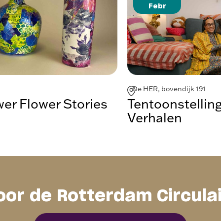
Febr
De HER, bovendijk 191
r Flower Stories
Tentoonstellin
Verhalen
oor de Rotterdam Circula