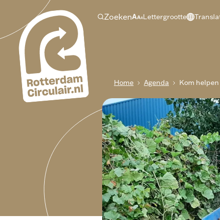
Ga
Zoeken
Lettergrootte
Transla
naar
hoofdinhoud
Breadcrumb
Home
Agenda
Kom helpen 