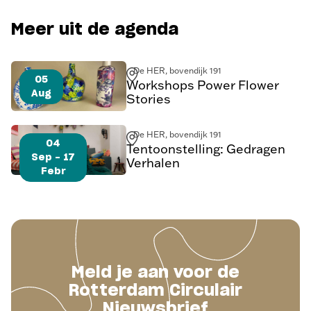
Meer uit de agenda
De HER, bovendijk 191
05
Workshops Power Flower
Aug
Stories
De HER, bovendijk 191
04
Tentoonstelling: Gedragen
Sep - 17
Verhalen
Febr
Meld je aan voor de
Rotterdam Circulair
Nieuwsbrief