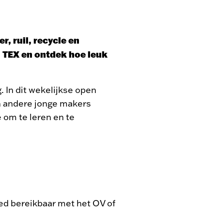
, ruil, recycle en
n TEX en ontdek hoe leuk
. In dit wekelijkse open
n andere jonge makers
e om te leren en te
ed bereikbaar met het OV of