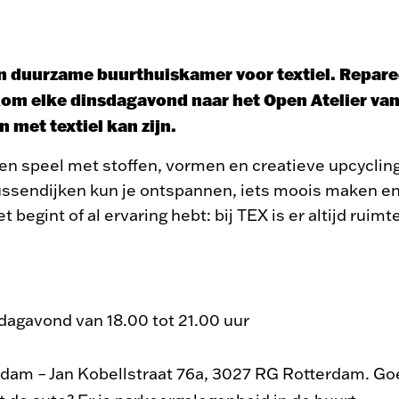
en duurzame buurthuiskamer voor textiel. Repareer
Kom elke dinsdagavond naar het Open Atelier va
 met textiel kan zijn.
en en speel met stoffen, vormen en creatieve upcycling
Tussendijken kun je ontspannen, iets moois maken e
 begint of al ervaring hebt: bij TEX is er altijd ruimt
dagavond van 18.00 tot 21.00 uur
rdam – Jan Kobellstraat 76a, 3027 RG Rotterdam. Go