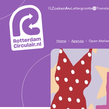
Ga
Zoeken
Lettergrootte
Transla
naar
hoofdinhoud
Breadcrumb
Home
Agenda
Open Atelie