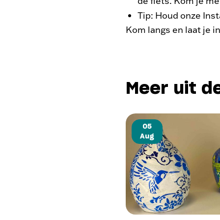
de fiets. Kom je me
Tip: Houd onze Ins
Kom langs en laat je 
Meer uit d
05
Aug