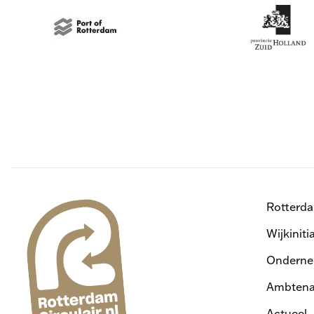
Rotterd
Wijkiniti
Onderne
Ambtena
Actueel