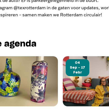
t de auto? Er is parkeergelegenheid in de buurt.
tagram @texrotterdam in de gaten voor updates, wor
inspireren – samen maken we Rotterdam circulair!
e agenda
04
Sep - 17
Febr