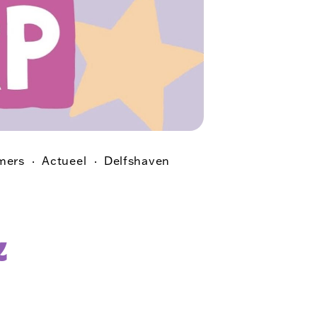
mers
Actueel
Delfshaven
&