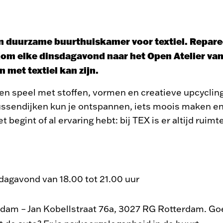
en duurzame buurthuiskamer voor textiel. Repareer
Kom elke dinsdagavond naar het Open Atelier va
 met textiel kan zijn.
en en speel met stoffen, vormen en creatieve upcycling
Tussendijken kun je ontspannen, iets moois maken e
 begint of al ervaring hebt: bij TEX is er altijd ruimt
dagavond van 18.00 tot 21.00 uur
rdam – Jan Kobellstraat 76a, 3027 RG Rotterdam. Go