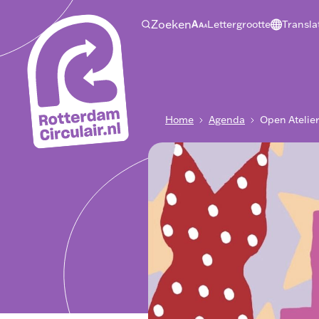
Ga
Zoeken
Lettergrootte
Transla
naar
hoofdinhoud
Breadcrumb
Home
Agenda
Open Atelie