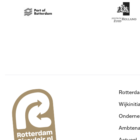
Rotterd
Wijkiniti
Onderne
Ambtena
Actueel