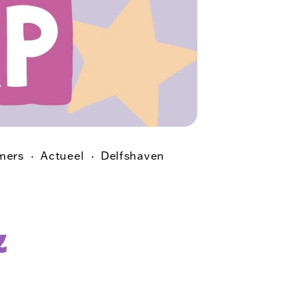
mers
Actueel
Delfshaven
&