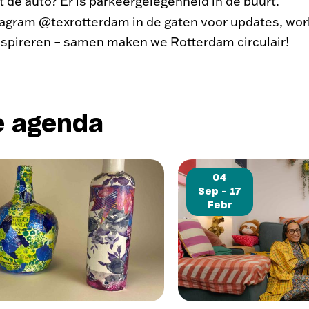
t de auto? Er is parkeergelegenheid in de buurt.
tagram @texrotterdam in de gaten voor updates, wor
inspireren – samen maken we Rotterdam circulair!
e agenda
04
Sep - 17
Febr