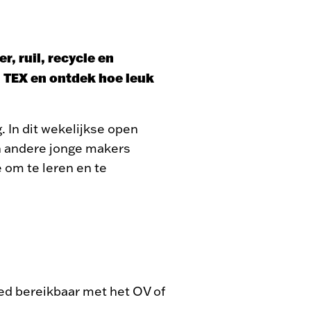
, ruil, recycle en
n TEX en ontdek hoe leuk
. In dit wekelijkse open
n andere jonge makers
e om te leren en te
ed bereikbaar met het OV of