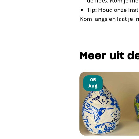
de fiets. Kom je me
Tip: Houd onze Ins
Kom langs en laat je 
Meer uit d
05
Aug