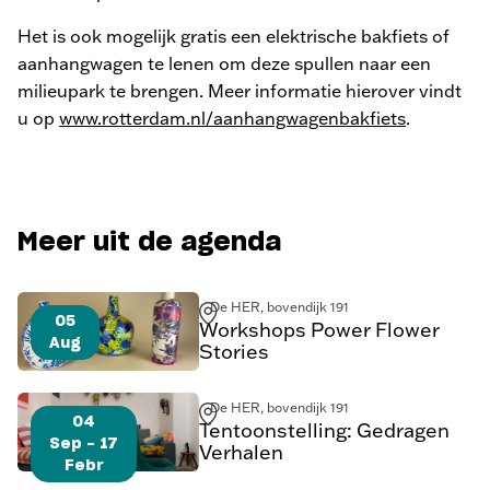
Het is ook mogelijk gratis een elektrische bakfiets of
aanhangwagen te lenen om deze spullen naar een
milieupark te brengen. Meer informatie hierover vindt
u op
www.rotterdam.nl/aanhangwagenbakfiets
.
Meer uit de agenda
De HER, bovendijk 191
05
Workshops Power Flower
Aug
Stories
De HER, bovendijk 191
04
Tentoonstelling: Gedragen
Sep - 17
Verhalen
Febr