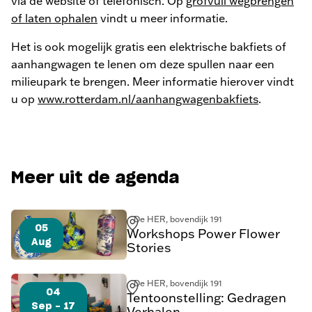
via de website of telefonisch. Op
grofvuil wegbrengen
of laten ophalen
vindt u meer informatie.
Het is ook mogelijk gratis een elektrische bakfiets of
aanhangwagen te lenen om deze spullen naar een
milieupark te brengen. Meer informatie hierover vindt
u op
www.rotterdam.nl/aanhangwagenbakfiets
.
Meer uit de agenda
De HER, bovendijk 191
05
Workshops Power Flower
Aug
Stories
De HER, bovendijk 191
04
Tentoonstelling: Gedragen
Sep - 17
Verhalen