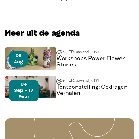
Meer uit de agenda
De HER, bovendijk 191
05
Workshops Power Flower
Aug
Stories
De HER, bovendijk 191
04
Tentoonstelling: Gedragen
Sep - 17
Verhalen
Febr