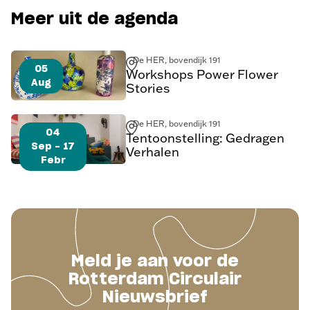
Meer uit de agenda
De HER, bovendijk 191
05
Workshops Power Flower
Aug
Stories
De HER, bovendijk 191
04
Tentoonstelling: Gedragen
Sep - 17
Verhalen
Febr
Meld je aan voor de
Rotterdam Circulair
Nieuwsbrief