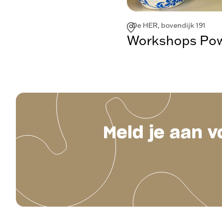
De HER, bovendijk 191
Workshops Powe
Meld je aan v