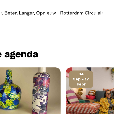
r, Beter, Langer, Opnieuw | Rotterdam Circulair
e agenda
04
Sep - 17
Febr