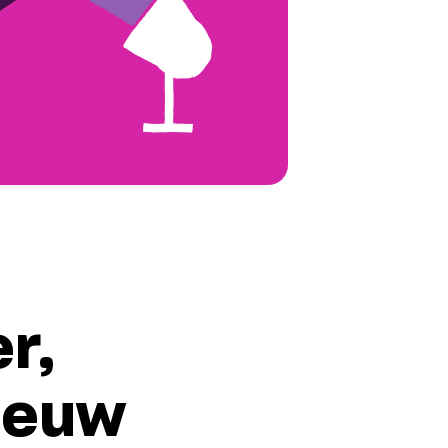
5
r,
ieuw