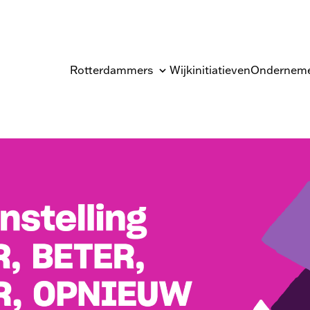
te
Rotterdammers
Wijkinitiatieven
Onderneme
ling Minder, Beter, Langer en Opnieuw