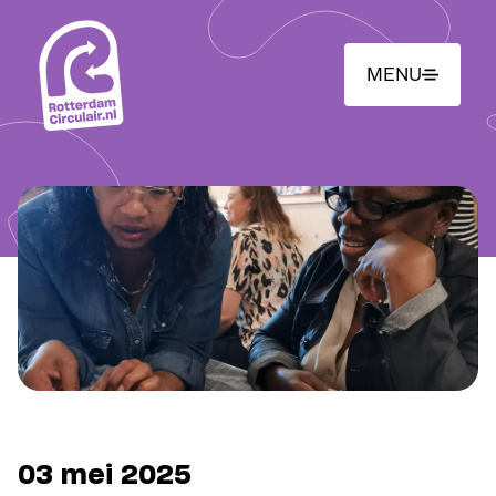
Ga
naar
hoofdinhoud
MENU
03 mei 2025