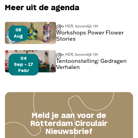
Meer uit de agenda
De HER, bovendijk 191
05
Workshops Power Flower
Aug
Stories
De HER, bovendijk 191
04
Tentoonstelling: Gedragen
Sep - 17
Verhalen
Febr
Meld je aan voor de
Rotterdam Circulair
Nieuwsbrief