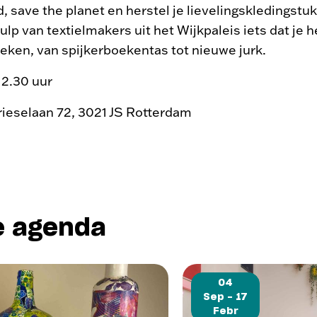
nd, save the planet en herstel je lievelingskledingstu
lp van textielmakers uit het Wijkpaleis iets dat je h
ken, van spijkerboekentas tot nieuwe jurk.
12.30 uur
Vrieselaan 72, 3021 JS Rotterdam
e agenda
04
Sep - 17
Febr