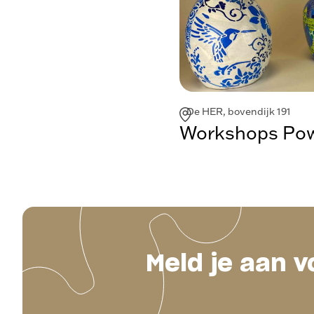
De HER, bovendijk 191
Workshops Powe
Meld je aan v