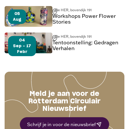
De HER, bovendijk 191
05
Workshops Power Flower
Aug
Stories
De HER, bovendijk 191
04
Tentoonstelling: Gedragen
Sep - 17
Verhalen
Febr
Meld je aan voor de
Rotterdam Circulair
Nieuwsbrief
Schrijf je in voor de nieuwsbrief