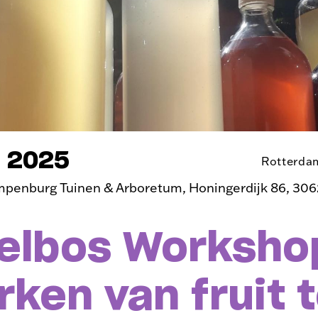
r 2025
Rotterda
mpenburg Tuinen & Arboretum, Honingerdijk 86, 30
elbos Worksho
ken van fruit t