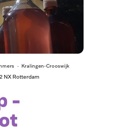
mmers
Kralingen-Crooswijk
62 NX Rotterdam
p –
ot