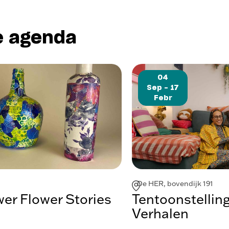
e agenda
04
Sep - 17
Febr
De HER, bovendijk 191
r Flower Stories
Tentoonstellin
Verhalen