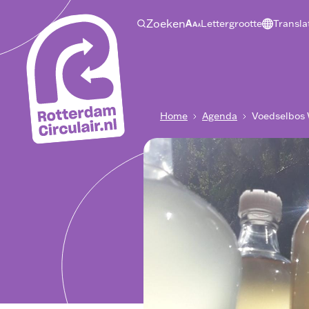
Ga
Zoeken
Lettergrootte
Transla
naar
hoofdinhoud
Breadcrumb
Home
Agenda
Voedselbos W