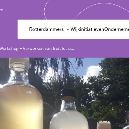
te
Rotterdammers
Wijkinitiatieven
Onderneme
orkshop – Verwerken van fruit tot si...