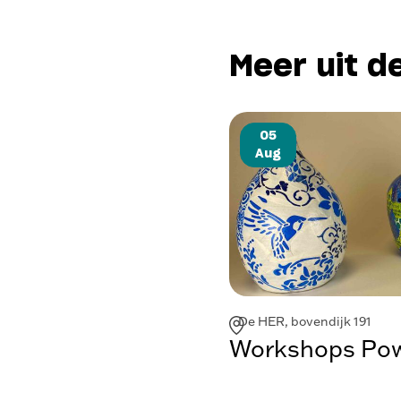
Meer uit d
05
Aug
De HER, bovendijk 191
Workshops Powe