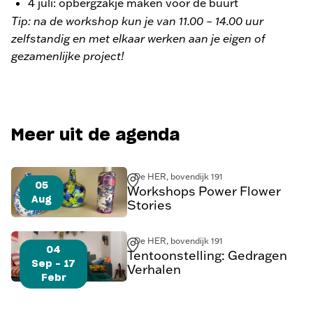
4 juli: opbergzakje maken voor de buurt
Tip: na de workshop kun je van 11.00 – 14.00 uur
zelfstandig en met elkaar werken aan je eigen of
gezamenlijke project!
Meer uit de agenda
De HER, bovendijk 191
05
Workshops Power Flower
Aug
Stories
De HER, bovendijk 191
04
Tentoonstelling: Gedragen
Sep - 17
Verhalen
Febr