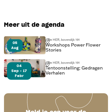
Meer uit de agenda
De HER, bovendijk 191
05
Workshops Power Flower
Aug
Stories
De HER, bovendijk 191
04
Tentoonstelling: Gedragen
Sep - 17
Verhalen
Febr