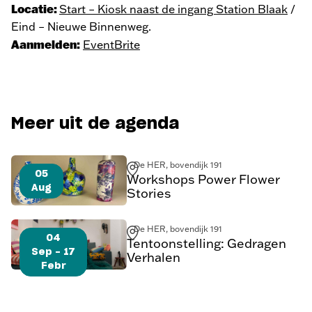
Locatie:
Start – Kiosk naast de ingang Station Blaak
/
Eind – Nieuwe Binnenweg.
Aanmelden:
EventBrite
Meer uit de agenda
De HER, bovendijk 191
05
Workshops Power Flower
Aug
Stories
De HER, bovendijk 191
04
Tentoonstelling: Gedragen
Sep - 17
Verhalen
Febr